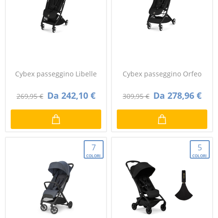
Cybex passeggino Libelle
Cybex passeggino Orfeo
Da 242,10 €
Da 278,96 €
269,95 €
309,95 €
7
5
COLORI
COLORI