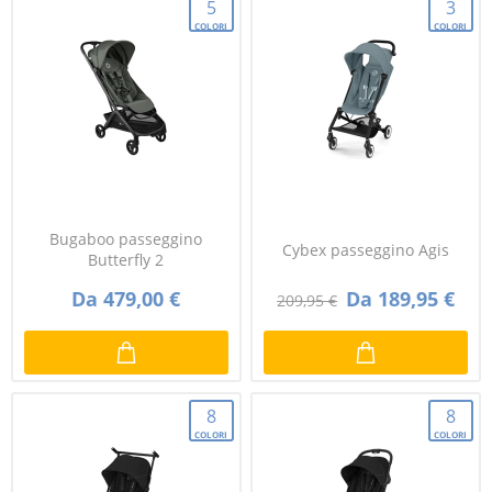
5
3
COLORI
COLORI
Bugaboo passeggino
Cybex passeggino Agis
Butterfly 2
Da 479,00 €
Da 189,95 €
209,95 €
8
8
COLORI
COLORI