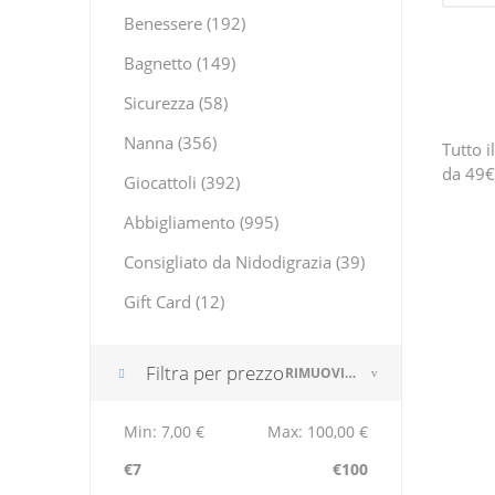
Benessere (192)
Bagnetto (149)
Sicurezza (58)
Nanna (356)
Tutto i
da 49€
Giocattoli (392)
Abbigliamento (995)
Consigliato da Nidodigrazia (39)
Gift Card (12)
Filtra per prezzo
RIMUOVI IL FILTRO
Min:
7,00 €
Max:
100,00 €
€7
€100