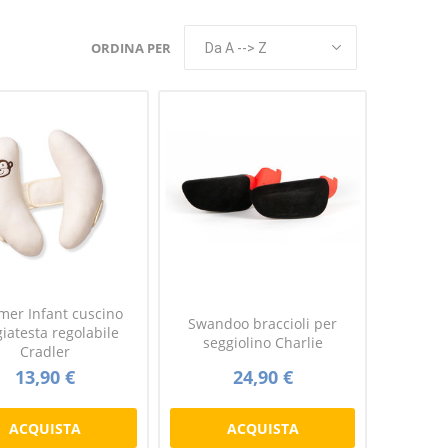
ORDINA PER
er Infant cuscino
Swandoo braccioli per
iatesta regolabile
seggiolino Charlie
Cradler
13,90 €
24,90 €
ACQUISTA
ACQUISTA