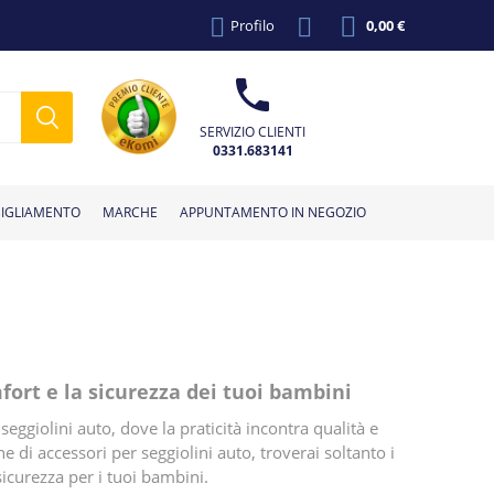
Profilo
0,00 €
SERVIZIO CLIENTI
0331.683141
IGLIAMENTO
MARCHE
APPUNTAMENTO IN NEGOZIO
giolini
r
Vasini e
Cuscini
Dispositivi anti
Complementi
Bilance pesa
Calzine per
Poltrone
Giochi
Accessori per seggiolini
Lettini da
Sdraiette e
eonato
rtabimbo
Fiocchi nascita
Cappelli
Creme solari
Bambole
Accessori vari
Accessori passeggio
Occhiali da sole
Massaggiagengive
Capi spalla
Pannolini
Termometri
Portagiochi
Getta pannolini
Accessori vari
Costumi
allattamento
riduttori
abbandono
allattamento
d'arredo
neonato
neonato
cavalcabili
viaggio
auto
altalene
mfort e la sicurezza dei tuoi bambini
seggiolini auto, dove la praticità incontra qualità e
ine di accessori per seggiolini auto, troverai soltanto i
sicurezza per i tuoi bambini.