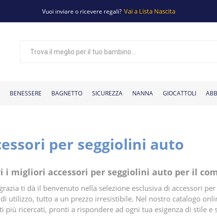
Vai a Lista Nascita
Vuoi inviare o ricevere regali?
BENESSERE
BAGNETTO
SICUREZZA
NANNA
GIOCATTOLI
ABB
essori per seggiolini auto
 bambini
ccessori per il
Tettarelle e
Giochi per
Basi per seggiolino
Sterilizzatori
Giochi per il
Cassettiere
Giochi
Copri seggiolino
Giocattoli in
Corredino
Adattatori per seg
Tavoli da gioco pe
Materassini
Materassi e
Scarpine
Passeggini classici
Aspiratori nasali
Armadi
Maglie
Baby monitor
Piatti e posate
Pantaloni
Eco detergenti
Passeggini gemellari
Tazze e bicchieri
Box e girelli
Scaldabiberon
Accappatoi
Vestiti
Seggiolini per bici
Elettrodomestici
Aerosol
Marsupi e fasce
Tiralatte
Antizanzare
Bavaglini N
Zaini po
di
passeggino
bagnetto
beccucci
auto
fasciatoio
bagnetto
educativi
biberon
nanna
legno
auto
fasciatoio
neonato
cuscini
bambini
auto
i i migliori accessori per seggiolini auto per il co
razia ti dà il benvenuto nella selezione esclusiva di accessori per 
à di utilizzo, tutto a un prezzo irresistibile. Nel nostro catalogo onl
i più ricercati, pronti a rispondere ad ogni tua esigenza di stile e 