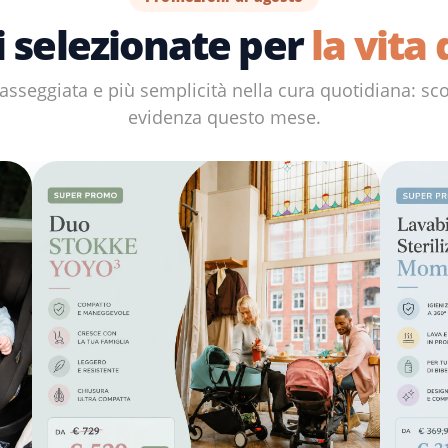
i selezionate per
la vita
 passeggiata e più semplicità nella cura quotidiana: sc
evidenza questo mese.