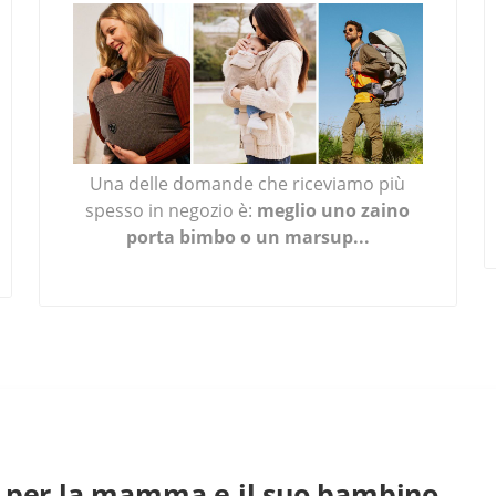
Una delle domande che riceviamo più
spesso in negozio è:
meglio uno zaino
porta bimbo o un marsup...
LEGGI TUTTO ...
9 per la mamma e il suo bambino