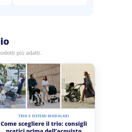
io
odotti più adatti.
TRIO E SISTEMI MODULARI
Come scegliere il trio: consigli
pratici prima dell’acquisto