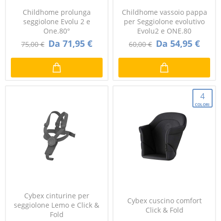
Childhome prolunga
Childhome vassoio pappa
seggiolone Evolu 2 e
per Seggiolone evolutivo
One.80°
Evolu2 e ONE.80
Da 71,95 €
Da 54,95 €
75,00 €
60,00 €
4
COLORI
Cybex cinturine per
Cybex cuscino comfort
seggiolone Lemo e Click &
Click & Fold
Fold