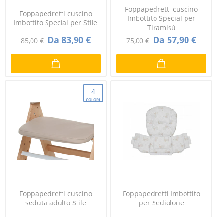
Foppapedretti cuscino
Foppapedretti cuscino
Imbottito Special per
Imbottito Special per Stile
Tiramisù
Da 83,90 €
Da 57,90 €
85,00 €
75,00 €
4
COLORI
Foppapedretti cuscino
Foppapedretti Imbottito
seduta adulto Stile
per Sediolone