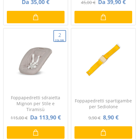
Da 35,00 €
Da 39,90 €
45,00 €
2
COLORI
Foppapedretti sdraietta
Foppapedretti spartigambe
Mignon per Stile e
per Sediolone
Tiramisù
Da 113,90 €
8,90 €
115,00 €
9,90 €