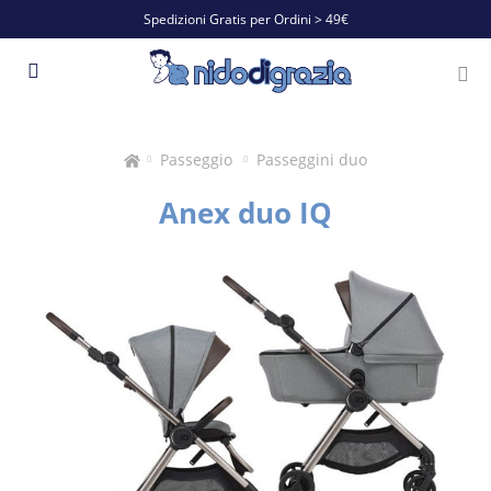
Spedizioni Gratis per Ordini > 49€
Passeggio
Passeggini duo
Anex duo IQ