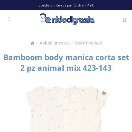
Spedizioni Gratis per Ordini > 49€
Abbigliamento
Body neonato
Bamboom body manica corta set
2 pz animal mix 423-143