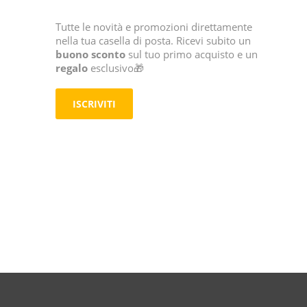
Tutte le novità e promozioni direttamente
nella tua casella di posta. Ricevi subito un
buono sconto
sul tuo primo acquisto e un
regalo
esclusivo🎁
ISCRIVITI