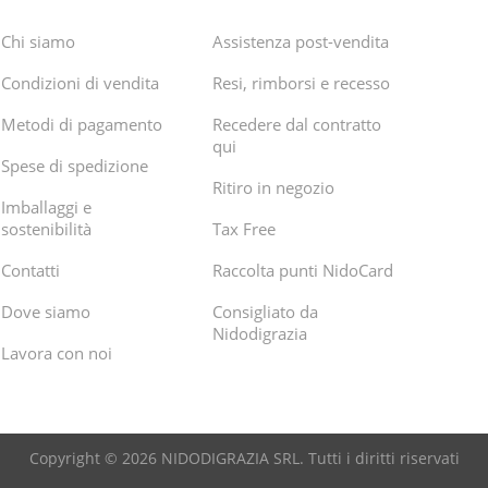
Chi siamo
Assistenza post-vendita
Condizioni di vendita
Resi, rimborsi e recesso
Metodi di pagamento
Recedere dal contratto
qui
Spese di spedizione
Ritiro in negozio
Imballaggi e
sostenibilità
Tax Free
Contatti
Raccolta punti NidoCard
Dove siamo
Consigliato da
Nidodigrazia
Lavora con noi
Copyright © 2026 NIDODIGRAZIA SRL. Tutti i diritti riservati