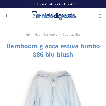
Spedizioni Gratis per Ordini > 49€
Abbigliamento
Capi spalla
Bamboom giacca estiva bimbo
886 blu blush