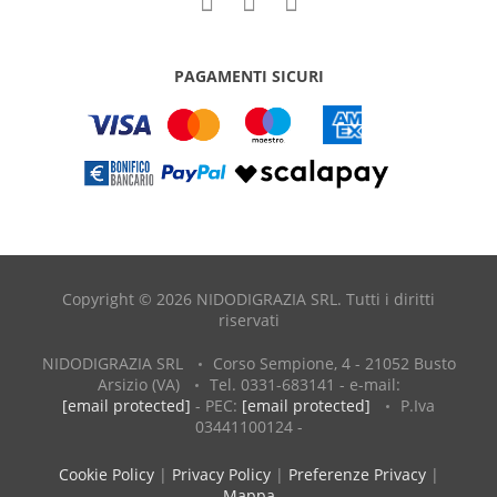
PAGAMENTI SICURI
Copyright © 2026 NIDODIGRAZIA SRL. Tutti i diritti
riservati
NIDODIGRAZIA SRL
Corso Sempione, 4 - 21052 Busto
Arsizio (VA)
Tel. 0331-683141 - e-mail:
[email protected]
- PEC:
[email protected]
P.Iva
03441100124 -
Cookie Policy
|
Privacy Policy
|
Preferenze Privacy
|
Mappa