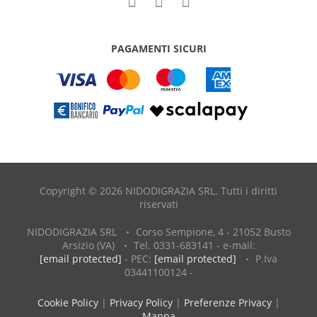
PAGAMENTI SICURI
Copyright © 2026 NIDODIGRAZIA SRL. Tutti i diritti
riservati
NIDODIGRAZIA SRL
Corso Sempione, 4 - 21052 Busto
Arsizio (VA)
Tel. 0331-683141 - e-mail:
[email protected]
- PEC:
[email protected]
P.Iva
03441100124 -
Cookie Policy
|
Privacy Policy
|
Preferenze Privacy
|
Mappa