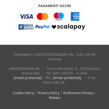
PAGAMENTI SICURI
Copyright © 2026 NIDODIGRAZIA SRL. Tutti i diritti
riservati
NIDODIGRAZIA SRL
Corso Sempione, 4 - 21052 Busto
Arsizio (VA)
Tel. 0331-683141 - e-mail:
[email protected]
- PEC:
[email protected]
P.Iva
03441100124 -
Cookie Policy
|
Privacy Policy
|
Preferenze Privacy
|
Mappa