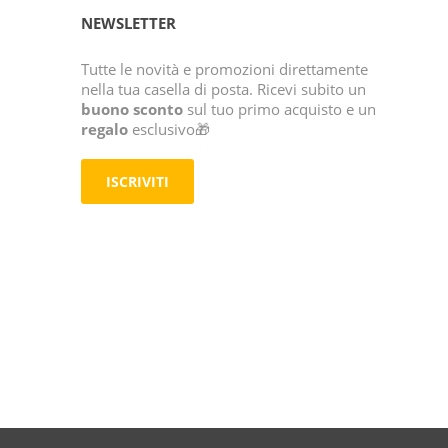
NEWSLETTER
Tutte le novità e promozioni direttamente
nella tua casella di posta. Ricevi subito un
buono sconto
sul tuo primo acquisto e un
regalo
esclusivo🎁
ISCRIVITI