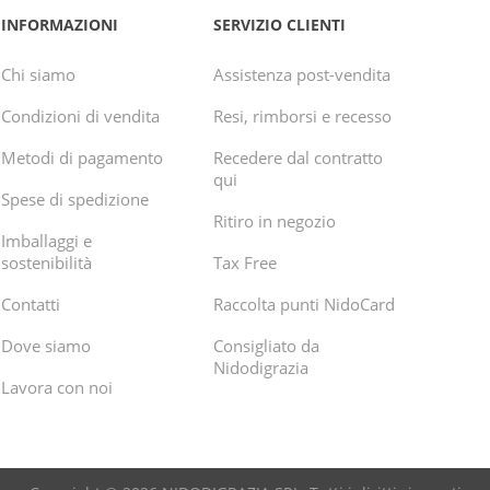
INFORMAZIONI
SERVIZIO CLIENTI
Chi siamo
Assistenza post-vendita
Condizioni di vendita
Resi, rimborsi e recesso
Metodi di pagamento
Recedere dal contratto
qui
Spese di spedizione
Ritiro in negozio
Imballaggi e
sostenibilità
Tax Free
Contatti
Raccolta punti NidoCard
Dove siamo
Consigliato da
Nidodigrazia
Lavora con noi