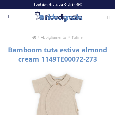
Spedizioni Gratis per Ordini > 49€
Abbigliamento
Tutine
Bamboom tuta estiva almond
cream 1149TE00072-273