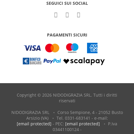
SEGUICI SUI SOCIAL
PAGAMENTI SICURI
Copyright © 2026 NIDODIGRAZIA SRL. Tutti i diritti
riservati
NIDODIGRAZIA SRL
Corso Sempione, 4 - 21052 Busto
Arsizio (VA)
Tel. 0331-683141 - e-mail:
[email protected]
- PEC:
[email protected]
P.Iva
03441100124 -