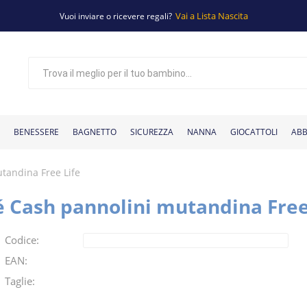
Vai a Lista Nascita
Vuoi inviare o ricevere regali?
BENESSERE
BAGNETTO
SICUREZZA
NANNA
GIOCATTOLI
ABB
tandina Free Life
 Cash pannolini mutandina Free
 bambini
ccessori per il
Tettarelle e
Giochi per
Basi per seggiolino
Sterilizzatori
Giochi per il
Cassettiere
Giochi
Copri seggiolino
Giocattoli in
Corredino
Adattatori per seg
Tavoli da gioco pe
Materassini
Materassi e
Scarpine
Passeggini classici
Aspiratori nasali
Armadi
Maglie
Baby monitor
Piatti e posate
Pantaloni
Eco detergenti
Passeggini gemellari
Tazze e bicchieri
Box e girelli
Scaldabiberon
Accappatoi
Vestiti
Seggiolini per bici
Elettrodomestici
Aerosol
Marsupi e fasce
Tiralatte
Antizanzare
Bavaglini N
Zaini po
di
passeggino
bagnetto
beccucci
auto
fasciatoio
bagnetto
educativi
biberon
nanna
legno
auto
fasciatoio
neonato
cuscini
bambini
auto
Codice:
EAN:
Taglie: