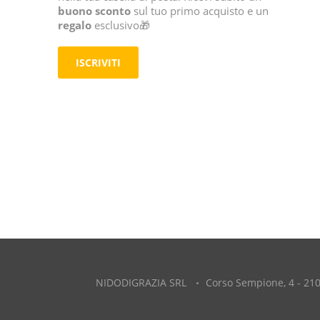
buono sconto
sul tuo primo acquisto e un
regalo
esclusivo🎁
ISCRIVITI
NIDODIGRAZIA SRL
Corso Sempione, 4 - 210