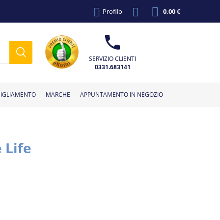
Profilo
0,00 €
SERVIZIO CLIENTI
0331.683141
IGLIAMENTO
MARCHE
APPUNTAMENTO IN NEGOZIO
 Life
giolini
r
Vasini e
Cuscini
Dispositivi anti
Complementi
Bilance pesa
Calzine per
Poltrone
Giochi
Accessori per seggiolini
Lettini da
Sdraiette e
eonato
rtabimbo
Fiocchi nascita
Cappelli
Creme solari
Bambole
Accessori vari
Accessori passeggio
Occhiali da sole
Massaggiagengive
Capi spalla
Pannolini
Termometri
Portagiochi
Getta pannolini
Accessori vari
Costumi
allattamento
riduttori
abbandono
allattamento
d'arredo
neonato
neonato
cavalcabili
viaggio
auto
altalene