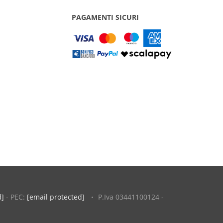
PAGAMENTI SICURI
d]
- PEC:
[email protected]
P.Iva 03441100124 -