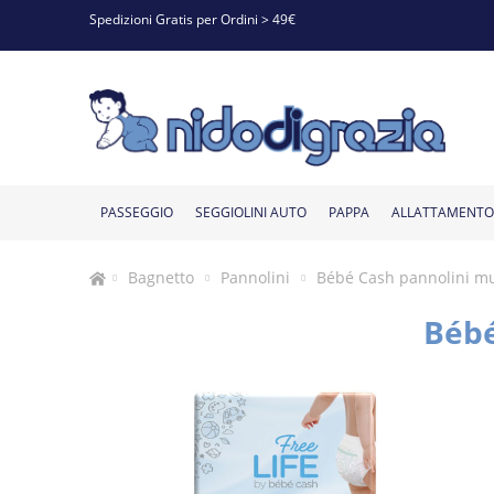
Spedizioni Gratis per Ordini > 49€
PASSEGGIO
SEGGIOLINI AUTO
PAPPA
ALLATTAMENTO
Bagnetto
Pannolini
Bébé Cash pannolini mu
Bébé
Seggiolini per
Bagnetti
Portaciuccio e
Giostrine e
Seggiolini bambini
Riduttori per
Palestrine e
Riduttori
Seggiolini
A
Passeggini leggeri
Seggioloni pappa
Cancelletti e Barriere
Creme bambini
Body neonato
Peluches
Ciucci
Culle
Creme gravidanza
Accessori seggiolone
Passeggini trio
Vaschette
Lettini
Tutine
Protezioni Casa
Sacchi nanna
Passeggini duo
Umidificatori
Biberon
Luci antibuio
Thermos
fasciatoio
neonati
catenelle
carillon
piccoli
tappeti
lettino
vasca
gran