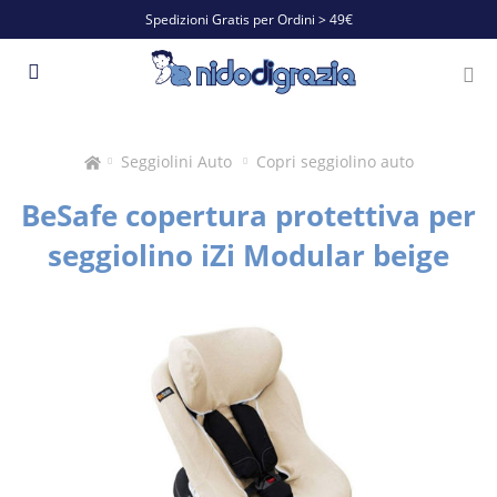
Spedizioni Gratis per Ordini > 49€
Seggiolini Auto
Copri seggiolino auto
BeSafe copertura protettiva per
seggiolino iZi Modular beige