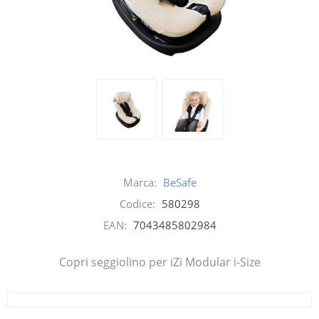
Marca:
BeSafe
Codice:
580298
EAN:
7043485802984
Copri seggiolino per iZi Modular i-Size