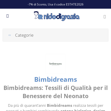
-7% di Sconto, Usa il codice ESTATE2026
Categorie
Bimbidreams
Bimbidreams: Tessili di Qualità per il
Benessere del Neonato
Da più di quarant’anni
Bimbidreams
realizza tessili per
neonati e bambini combinando
cotone biologico, design