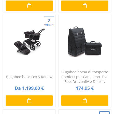
2
VARIANTI
Bugaboo borsa di trasporto
Bugaboo base Fox 5 Renew
Comfort per Cameleon, Fox,
Bee, Dragonfly e Donkey
Da 1.199,00 €
174,95 €