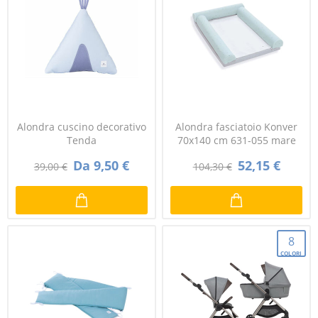
Alondra cuscino decorativo
Alondra fasciatoio Konver
Tenda
70x140 cm 631-055 mare
Da 9,50 €
52,15 €
39,00 €
104,30 €
8
COLORI