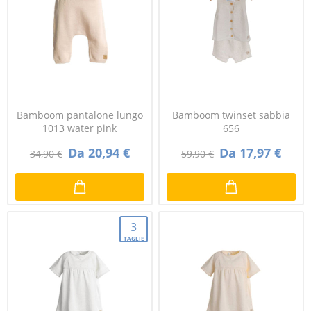
Bamboom pantalone lungo
Bamboom twinset sabbia
1013 water pink
656
Da 20,94 €
Da 17,97 €
34,90 €
59,90 €
3
TAGLIE