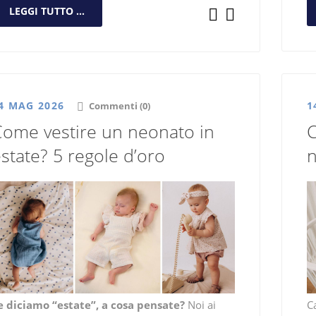
LEGGI TUTTO ...
4 MAG 2026
1
Commenti (0)
Come vestire un neonato in
C
state? 5 regole d’oro
n
e diciamo “estate”, a cosa pensate?
Noi ai
Ca