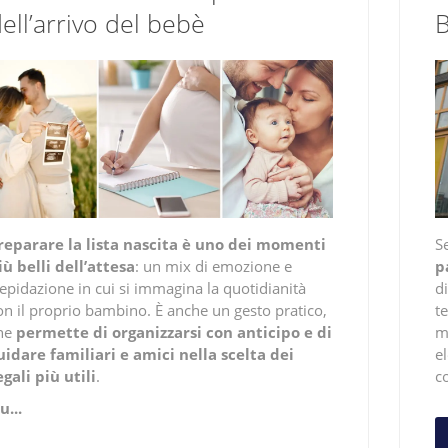
ell’arrivo del bebè
reparare la lista nascita è uno dei momenti
S
iù belli dell’attesa
: un mix di emozione e
p
repidazione in cui si immagina la quotidianità
di
on il proprio bambino. È anche un gesto pratico,
te
he
permette di organizzarsi con anticipo e di
m
uidare familiari e amici nella scelta dei
e
egali più utili
.
co
u...