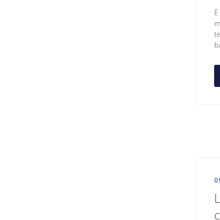
È
m
t
b
0
L