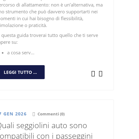
ercorso di allattamento: non è un’alternativa, ma
no strumento che può davvero supportarti nei
menti in cui hai bisogno di flessibilità,
imolazione o praticità.
 questa guida troverai tutto quello che ti serve
apere su:
a cosa serv...
LEGGI TUTTO ...
7 GEN 2026
Commenti (0)
uali seggiolini auto sono
ompatibili con i passeggini