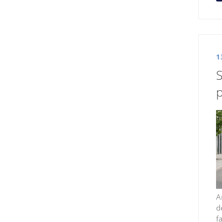
1
S
p
A
d
f