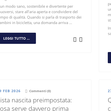
p
 un modo sano, sostenibile e divertente per
u
uoversi
, stare all’aria aperta e condividere del
mo
empo
di qualità
. Quando si parla di trasporto dei
st
ambini in bicicletta, una domanda arriva ...
In
s
LEGGI TUTTO ...
9 FEB 2026
2
Commenti (0)
ista nascita preimpostata:
Q
cosa serve davvero prima
c