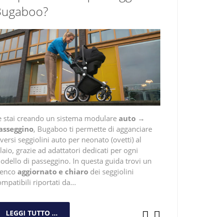
Bugaboo?
e stai creando un sistema modulare
auto →
asseggino
, Bugaboo ti permette di agganciare
versi seggiolini auto per neonato (ovetti) al
laio, grazie ad adattatori dedicati per ogni
odello di passeggino. In questa guida trovi un
lenco
aggiornato e chiaro
dei seggiolini
mpatibili riportati da...
LEGGI TUTTO ...