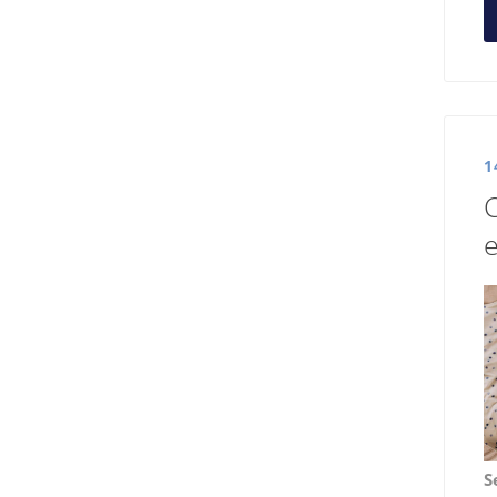
1
e
S