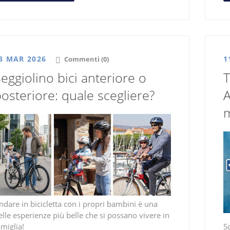
3 MAR 2026
1
Commenti (0)
eggiolino bici anteriore o
T
osteriore: quale scegliere?
A
m
ndare in bicicletta con
i propri bambini è una
elle esperienze più belle che si possano vivere in
amiglia!
Sc