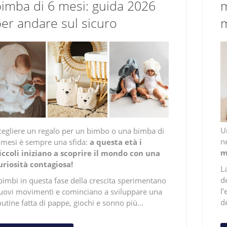
imba di 6 mesi: guida 2026
m
er andare sul sicuro
U
cegliere un regalo per un bimbo o una bimba di
n
 mesi è sempre una sfida:
a questa età i
m
iccoli iniziano a scoprire il mondo con una
uriosità contagiosa!
L
de
 bimbi in questa fase della crescita sperimentano
l’
uovi movimenti e cominciano a sviluppare una
de
outine fatta di pappe, giochi e sonno più...