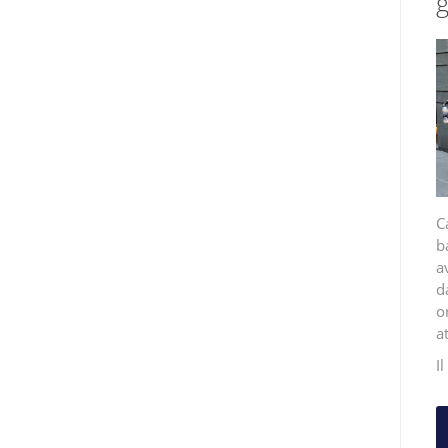
g
C
b
a
d
o
a
I