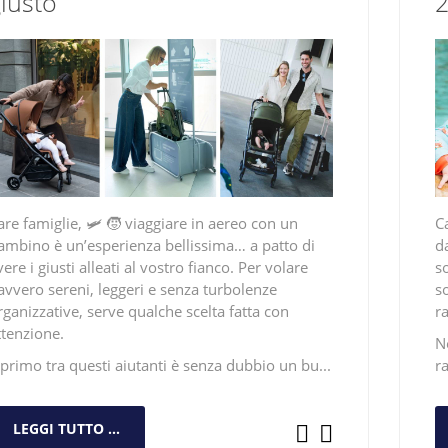
iusto
are famiglie, 🛩️ 🧒 viaggiare in aereo con un
C
ambino è un’esperienza bellissima… a patto di
d
vere i giusti
alleati al vostro fianco
. Per volare
s
avvero sereni, leggeri e senza turbolenze
s
rganizzative
, serve qualche scelta fatta con
ra
ttenzione.
N
l primo tra questi aiutanti è senza dubbio un bu...
r
LEGGI TUTTO ...