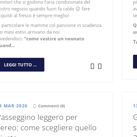
enitori che si godono l’aria condizionata del
pi
ostro negozio quando fuori fa caldo 😉 fare
a
cquisti al fresco è sempre meglio!
t
n particolare le mamme col pancione in scadenza
Q
ei mesi estivi arrivano da noi
u
hiedendoci:
“come vestire un neonato
T
uand...
LEGGI TUTTO ...
3 MAR 2026
1
Commenti (0)
Passeggino leggero per
G
ereo: come scegliere quello
s