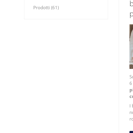
b
Prodotti (61)
p
S
6
p
c
I
n
r