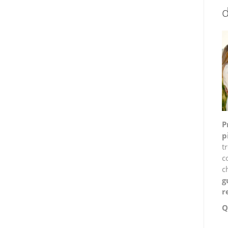
d
P
p
t
c
c
g
r
Q