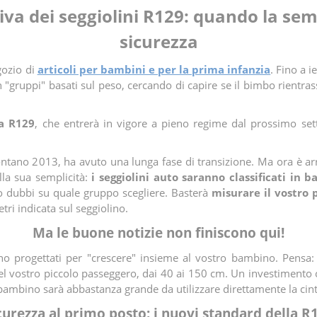
a dei seggiolini R129: quando la semp
sicurezza
gozio di
articoli per bambini e per la prima infanzia
. Fino a i
 in "gruppi" basati sul peso, cercando di capire se il bimbo rientra
a R129
, che entrerà in vigore a pieno regime dal prossimo set
ntano 2013, ha avuto una lunga fase di transizione. Ma ora è ar
lla sua semplicità:
i seggiolini auto saranno classificati in b
 o dubbi su quale gruppo scegliere. Basterà
misurare il vostro 
tri indicata sul seggiolino.
Ma le buone notizie non finiscono qui!
ono progettati per "crescere" insieme al vostro bambino. Pensa
" del vostro piccolo passeggero, dai 40 ai 150 cm. Un investimento
 bambino sarà abbastanza grande da utilizzare direttamente la cintu
curezza al primo posto: i nuovi standard della R