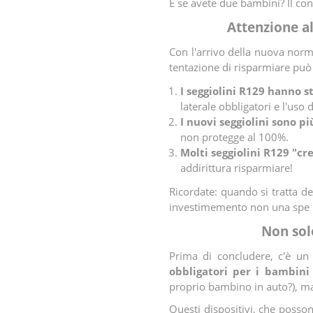
E se avete due bambini? Il cons
Attenzione a
Con l'arrivo della nuova norma
tentazione di risparmiare può 
I seggiolini R129 hanno s
laterale obbligatori e l'uso d
I nuovi seggiolini sono p
non protegge al 100%.
Molti seggiolini R129 "c
addirittura risparmiare!
Ricordate: quando si tratta de
investimemento non una spe
Non sol
Prima di concludere, c'è un
obbligatori per i bambini
proprio bambino in auto?), ma 
Questi dispositivi, che posson