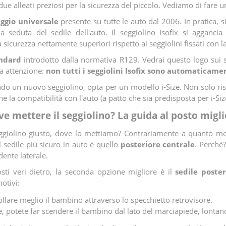
ue alleati preziosi per la sicurezza del piccolo. Vediamo di fare u
ggio universale
presente su tutte le auto dal 2006. In pratica, si
la seduta del sedile dell'auto. Il seggiolino Isofix si aggancia
sicurezza nettamente superiori rispetto ai seggiolini fissati con la
ndard
introdotto dalla normativa R129. Vedrai questo logo sui seg
Ma attenzione:
non tutti i seggiolini Isofix sono automaticamen
ndo un nuovo seggiolino, opta per un modello i-Size. Non solo ris
e la compatibilità con l'auto (a patto che sia predisposta per i-Si
e mettere il seggiolino? La guida al posto migl
ggiolino giusto, dove lo mettiamo? Contrariamente a quanto mol
 sedile più sicuro in auto è quello
posteriore centrale
. Perché?
dente laterale.
sti veri dietro, la seconda opzione migliore è il
sedile poste
otivi:
ollare meglio il bambino attraverso lo specchietto retrovisore.
 potete far scendere il bambino dal lato del marciapiede, lontano 