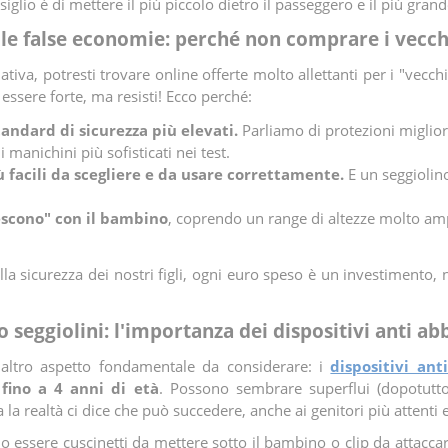
iglio è di mettere il più piccolo dietro il passeggero e il più grand
lle false economie: perché non comprare i vecch
tiva, potresti trovare online offerte molto allettanti per i "vecch
essere forte, ma resisti! Ecco perché:
tandard di sicurezza più elevati.
Parliamo di protezioni migliori
i manichini più sofisticati nei test.
iù facili da scegliere e da usare correttamente.
E un seggiolin
rescono" con il bambino
, coprendo un range di altezze molto amp
lla sicurezza dei nostri figli, ogni euro speso è un investimento
o seggiolini: l'importanza dei dispositivi anti a
 altro aspetto fondamentale da considerare: i
dispositivi an
 fino a 4 anni di età
. Possono sembrare superflui (dopotutto
la realtà ci dice che può succedere, anche ai genitori più attenti 
o essere cuscinetti da mettere sotto il bambino o clip da attaccare 