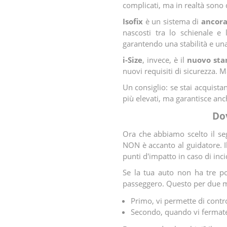
complicati, ma in realtà sono d
Isofix
è un sistema di
ancora
nascosti tra lo schienale e 
garantendo una stabilità e una 
i-Size
, invece, è il
nuovo sta
nuovi requisiti di sicurezza. 
Un consiglio: se stai acquista
più elevati, ma garantisce anch
Dov
Ora che abbiamo scelto il se
NON è accanto al guidatore. Il
punti d'impatto in caso di inci
Se la tua auto non ha tre po
passeggero. Questo per due m
Primo, vi permette di contr
Secondo, quando vi fermate,