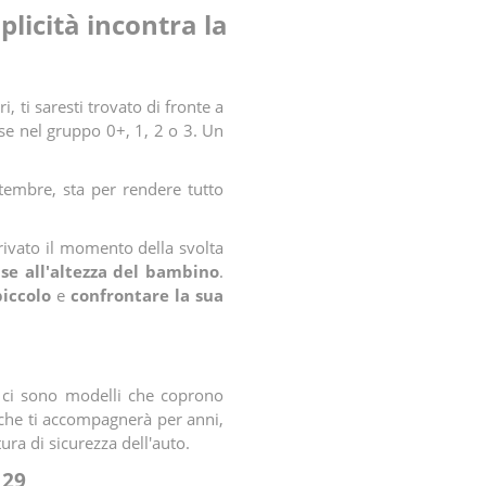
licità incontra la
eri, ti saresti trovato di fronte a
sse nel gruppo 0+, 1, 2 o 3. Un
tembre, sta per rendere tutto
rivato il momento della svolta
ase all'altezza del bambino
.
piccolo
e
confrontare la sua
: ci sono modelli che coprono
 che ti accompagnerà per anni,
ra di sicurezza dell'auto.
129