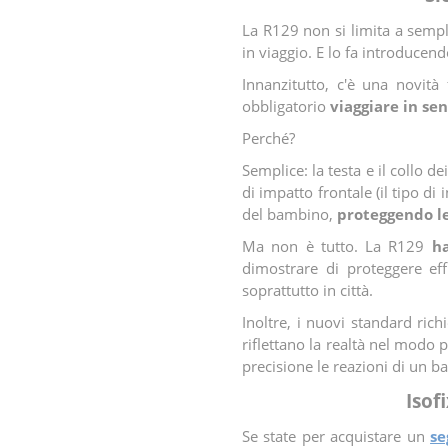
La R129 non si limita a semplif
in viaggio. E lo fa introducen
Innanzitutto, c'è una novità
obbligatorio
viaggiare in se
Perché?
Semplice: la testa e il collo 
di impatto frontale (il tipo di
del bambino,
proteggendo le
Ma non è tutto. La R129
ha 
dimostrare di proteggere ef
soprattutto in città.
Inoltre, i nuovi standard ric
riflettano la realtà nel modo 
precisione le reazioni di un b
Isof
Se state per acquistare un
se