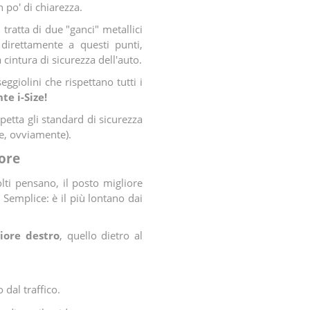
n po' di chiarezza.
 tratta di due "ganci" metallici
 direttamente a questi punti,
 cintura di sicurezza dell'auto.
giolini che rispettano tutti i
te i-Size!
petta gli standard di sicurezza
ze, ovviamente).
iore
ti pensano, il posto migliore
 Semplice: è il più lontano dai
riore destro
, quello dietro al
dal traffico.