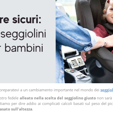
ri, preparatevi a un cambiamento importante nel mondo dei
seggio
vostro fedele
alleato nella scelta del seggiolino giusto
non sarà 
Stiamo per dire addio ai complicati calcoli basati sul peso del p
asato sull'altezza
.