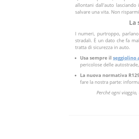
allontani dall'auto lasciand
salvare una vita. Non risparmi
La 
I numeri, purtroppo, parlano 
stradali. È un dato che fa m
tratta di sicurezza in auto.
Usa sempre il
seggiolino 
pericolose delle autostrade,
La nuova normativa R129 c
fare la nostra parte: inform
Perché ogni viaggio, 