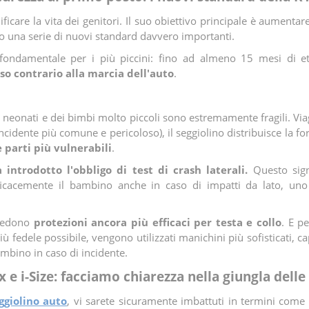
icare la vita dei genitori. Il suo obiettivo principale è aumentare
do una serie di nuovi standard davvero importanti.
 fondamentale per i più piccini: fino ad almeno 15 mesi di e
nso contrario alla marcia dell'auto
.
dei neonati e dei bimbi molto piccoli sono estremamente fragili. V
 incidente più comune e pericoloso), il seggiolino distribuisce la for
 parti più vulnerabili
.
introdotto l'obbligo di test di crash laterali.
Questo signi
ficacemente il bambino anche in caso di impatti da lato, u
hiedono
protezioni ancora più efficaci per testa e collo
. E pe
più fedele possibile, vengono utilizzati manichini più sofisticati, 
ambino in caso di incidente.
ix e i-Size: facciamo chiarezza nella giungla delle 
ggiolino auto
, vi sarete sicuramente imbattuti in termini come