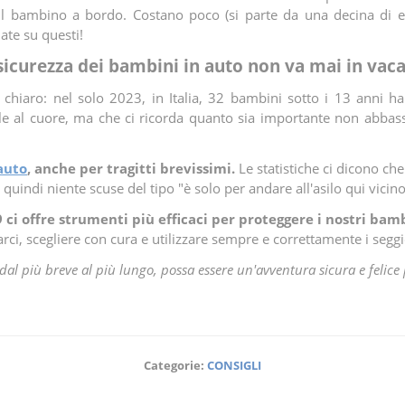
o il bambino a bordo. Costano poco (si parte da una decina di 
ate su questi!
sicurezza dei bambini in auto non va mai in vac
chiaro: nel solo 2023, in Italia, 32 bambini sotto i 13 anni ha
ale al cuore, ma che ci ricorda quanto sia importante non abbas
auto
, anche per tragitti brevissimi.
Le statistiche ci dicono ch
 quindi niente scuse del tipo "è solo per andare all'asilo qui vicino
i offre strumenti più efficaci per proteggere i nostri bamb
arci, scegliere con cura e utilizzare sempre e correttamente i seggi
dal più breve al più lungo, possa essere un'avventura sicura e felice 
Categorie:
CONSIGLI