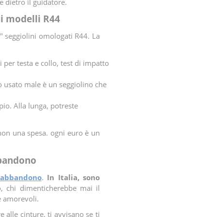
e dietro il guidatore.
i modelli R44
i" seggiolini omologati R44. La
 per testa e collo, test di impatto
o usato male è un seggiolino che
io. Alla lunga, potreste
, non una spesa. ogni euro è un
bbandono
tiabbandono
.
In Italia, sono
, chi dimenticherebbe mai il
e amorevoli.
alle cinture, ti avvisano se ti