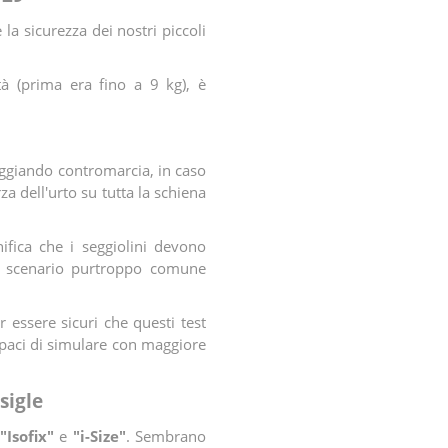
 la sicurezza dei nostri piccoli
tà (prima era fino a 9 kg), è
iaggiando contromarcia, in caso
za dell'urto su tutta la schiena
fica che i seggiolini devono
no scenario purtroppo comune
r essere sicuri che questi test
capaci di simulare con maggiore
sigle
"Isofix"
e
"i-Size"
. Sembrano