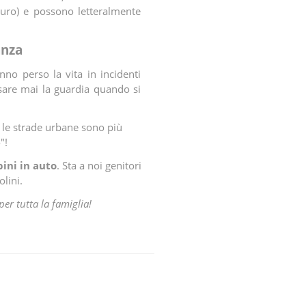
euro) e possono letteralmente
anza
nno perso la vita in incidenti
sare mai la guardia quando si
e le strade urbane sono più
"!
ini in auto
. Sta a noi genitori
olini.
per tutta la famiglia!