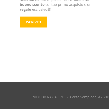
buono sconto
sul tuo primo acquisto e un
regalo
esclusivo🎁
ISCRIVITI
NIDODIGRAZIA SRL
Corso Sempione, 4 - 210