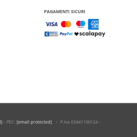
PAGAMENTI SICURI
d]
- PEC:
[email protected]
P.Iva 03441100124 -