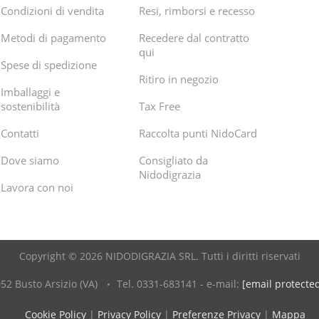
Condizioni di vendita
Resi, rimborsi e recesso
Metodi di pagamento
Recedere dal contratto
qui
Spese di spedizione
Ritiro in negozio
Imballaggi e
sostenibilità
Tax Free
Contatti
Raccolta punti NidoCard
Dove siamo
Consigliato da
Nidodigrazia
Lavora con noi
Copyright © 2026 NIDODIGRAZIA SRL. Tutti i diritti riservati
52 Busto Arsizio (VA)
Tel. 0331-683141 - e-mail:
[email protecte
Cookie Policy
|
Privacy Policy
|
Preferenze Privacy
|
Mappa