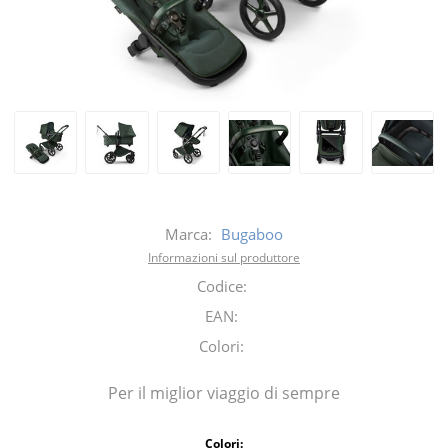
Marca:
Bugaboo
Informazioni sul produttore
Codice:
EAN:
Colori:
Per il miglior viaggio di sempre
Colori: