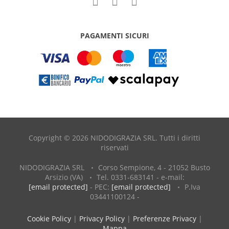
PAGAMENTI SICURI
Copyright © 2026 NIDODIGRAZIA SRL. Tutti i diritti
riservati
NIDODIGRAZIA SRL
Corso Sempione, 4 - 21052 Busto
Arsizio (VA)
Tel. 0331-683141 - e-mail:
[email protected]
- PEC:
[email protected]
P.Iva
03441100124 -
Cookie Policy
|
Privacy Policy
|
Preferenze Privacy
|
Mappa