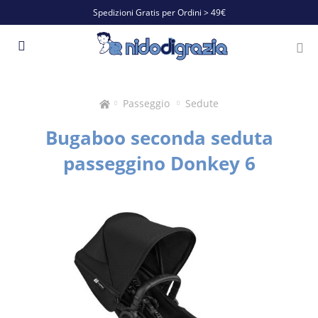
Spedizioni Gratis per Ordini > 49€
Passeggio
Sedute
Bugaboo seconda seduta
passeggino Donkey 6