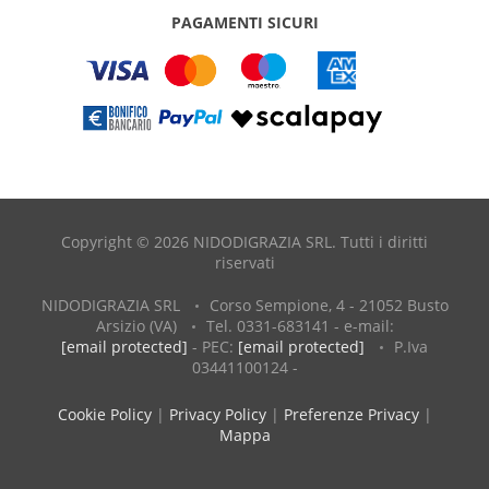
PAGAMENTI SICURI
Copyright © 2026 NIDODIGRAZIA SRL. Tutti i diritti
riservati
NIDODIGRAZIA SRL
Corso Sempione, 4 - 21052 Busto
Arsizio (VA)
Tel. 0331-683141 - e-mail:
[email protected]
- PEC:
[email protected]
P.Iva
03441100124 -
Cookie Policy
|
Privacy Policy
|
Preferenze Privacy
|
Mappa