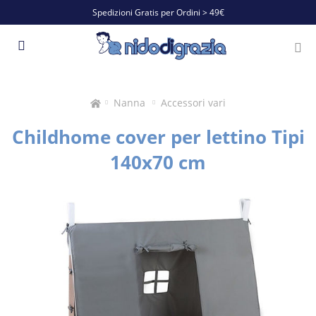
Spedizioni Gratis per Ordini > 49€
Nanna
Accessori vari
Childhome cover per lettino Tipi
140x70 cm