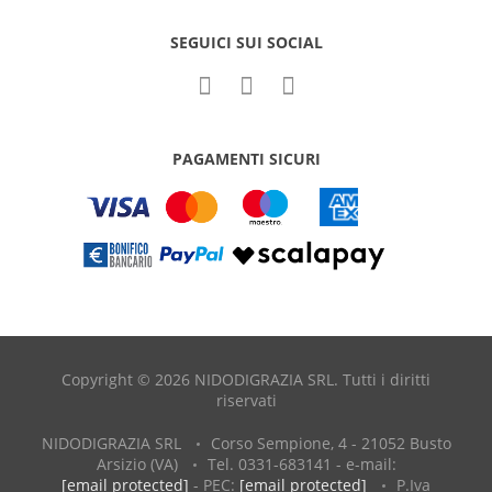
SEGUICI SUI SOCIAL
PAGAMENTI SICURI
Copyright © 2026 NIDODIGRAZIA SRL. Tutti i diritti
riservati
NIDODIGRAZIA SRL
Corso Sempione, 4 - 21052 Busto
Arsizio (VA)
Tel. 0331-683141 - e-mail:
[email protected]
- PEC:
[email protected]
P.Iva