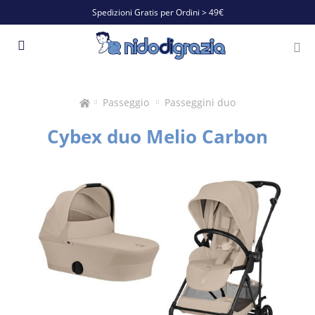
Spedizioni Gratis per Ordini > 49€
Passeggio
Passeggini duo
Cybex duo Melio Carbon