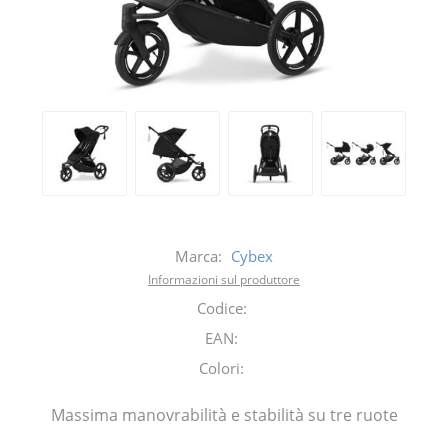
Marca:
Cybex
Informazioni sul produttore
Codice:
EAN:
Colori:
Massima manovrabilità e stabilità su tre ruote