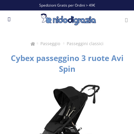
Spedizioni Gratis per Ordini > 49€
Passeggio
Passeggini classici
Cybex passeggino 3 ruote Avi
Spin