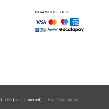
PAGAMENTI SICURI
d]
- PEC:
[email protected]
P.Iva 03441100124 -