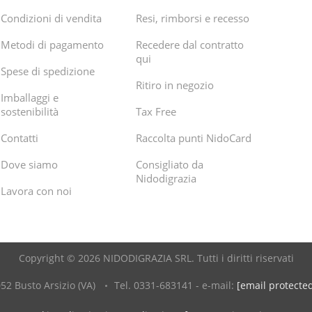
Condizioni di vendita
Resi, rimborsi e recesso
Metodi di pagamento
Recedere dal contratto
qui
Spese di spedizione
Ritiro in negozio
Imballaggi e
sostenibilità
Tax Free
Contatti
Raccolta punti NidoCard
Dove siamo
Consigliato da
Nidodigrazia
Lavora con noi
Copyright © 2026 NIDODIGRAZIA SRL. Tutti i diritti riservati
52 Busto Arsizio (VA)
Tel. 0331-683141 - e-mail:
[email protecte