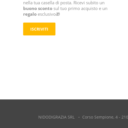
nella tua casella di posta. Ricevi subito un
buono sconto
sul tuo primo acquisto e un
regalo
esclusivo🎁
ISCRIVITI
NIDODIGRAZIA SRL
Corso Sempione, 4 - 210