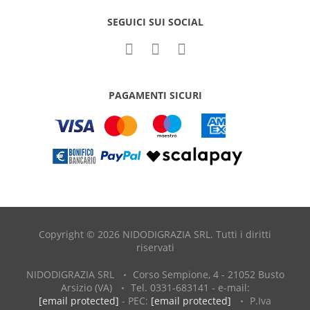
SEGUICI SUI SOCIAL
PAGAMENTI SICURI
Copyright © 2026 NIDODIGRAZIA SRL. Tutti i diritti
riservati
NIDODIGRAZIA SRL
Corso Sempione, 4 - 21052 Busto
Arsizio (VA)
Tel. 0331-683141 - e-mail:
[email protected]
- PEC:
[email protected]
P.Iva