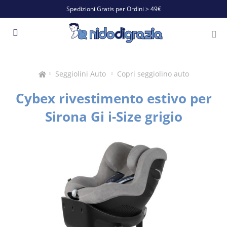
Spedizioni Gratis per Ordini > 49€
Seggiolini Auto
Copri seggiolino auto
Cybex rivestimento estivo per
Sirona Gi i-Size grigio