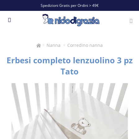
Spedizioni Gratis per Ordini > 49€
Nanna
Corredino nanna
Erbesi completo lenzuolino 3 pz
Tato