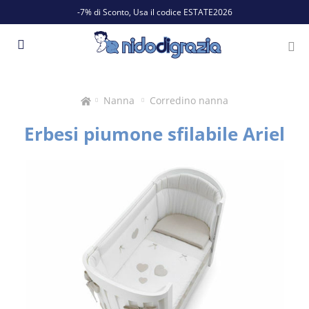
-7% di Sconto, Usa il codice ESTATE2026
Nanna
Corredino nanna
Erbesi piumone sfilabile Ariel