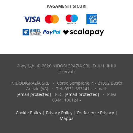
PAGAMENTI SICURI
Copyright © 2026 NIDODIGRAZIA SRL. Tutti i diritti
riservati
NIDODIGRAZIA SRL
Corso Sempione, 4 - 21052 Busto
Arsizio (VA)
Tel. 0331-683141 - e-mail:
[email protected]
- PEC:
[email protected]
P.Iva
03441100124 -
Cookie Policy
|
Privacy Policy
|
Preferenze Privacy
|
Mappa