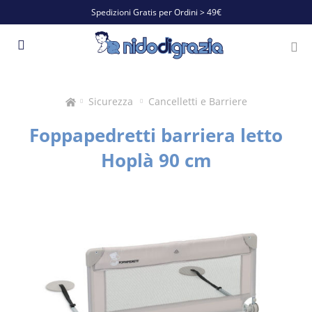
Spedizioni Gratis per Ordini > 49€
Sicurezza
Cancelletti e Barriere
Foppapedretti barriera letto
Hoplà 90 cm