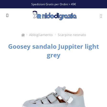
Spedizioni Gratis per Ordini > 49€
Abbigliamento
Scarpine neonato
Goosey sandalo Juppiter light
grey