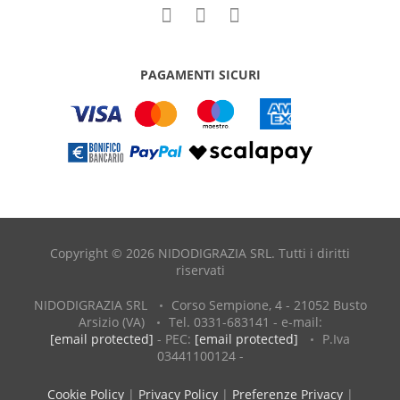
PAGAMENTI SICURI
Copyright © 2026 NIDODIGRAZIA SRL. Tutti i diritti
riservati
NIDODIGRAZIA SRL
Corso Sempione, 4 - 21052 Busto
Arsizio (VA)
Tel. 0331-683141 - e-mail:
[email protected]
- PEC:
[email protected]
P.Iva
03441100124 -
Cookie Policy
|
Privacy Policy
|
Preferenze Privacy
|