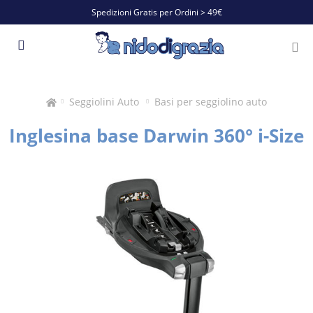
Spedizioni Gratis per Ordini > 49€
Seggiolini Auto
Basi per seggiolino auto
Inglesina base Darwin 360° i-Size