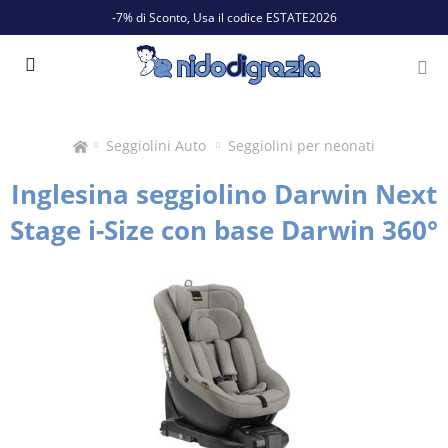
-7% di Sconto, Usa il codice ESTATE2026
Seggiolini Auto
Seggiolini per neonati
Inglesina seggiolino Darwin Next
Stage i-Size con base Darwin 360°