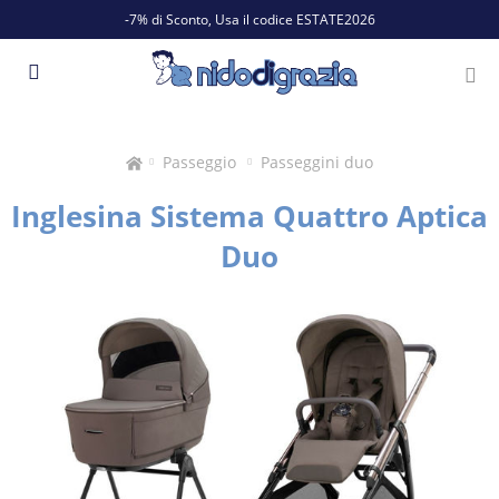
-7% di Sconto, Usa il codice ESTATE2026
Passeggio
Passeggini duo
Inglesina Sistema Quattro Aptica
Duo