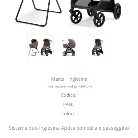
Marca:
Inglesina
Informazioni sul produttore
Codice:
EAN:
Colori:
Sistema duo Inglesina Aptica con culla e passeggino