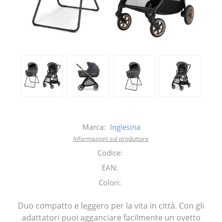
Marca:
Inglesina
Informazioni sul produttore
Codice:
EAN:
Colori:
Duo compatto e leggero per la vita in città. Con gli
adattatori puoi agganciare facilmente un ovetto