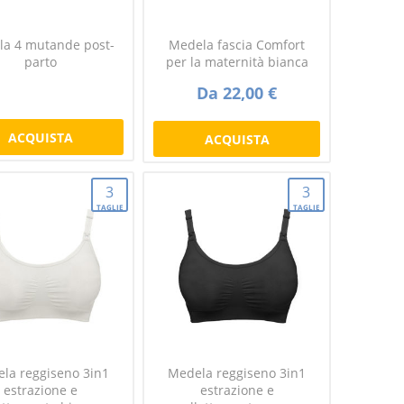
a 4 mutande post-
Medela fascia Comfort
parto
per la maternità bianca
Da 22,00 €
ACQUISTA
ACQUISTA
3
3
TAGLIE
TAGLIE
la reggiseno 3in1
Medela reggiseno 3in1
estrazione e
estrazione e