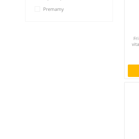
Premamy
Fr
vit