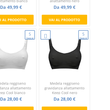
attamento bianco
allattamento nero
Da 49,99 €
Da 49,99 €
I AL PRODOTTO
VAI AL PRODOTTO
5
5
TAGLIE
TAGLIE
dela reggiseno
Medela reggiseno
danza allattamento
gravidanza allattamento
eep Cool bianco
Keep Cool nero
Da 28,00 €
Da 28,00 €