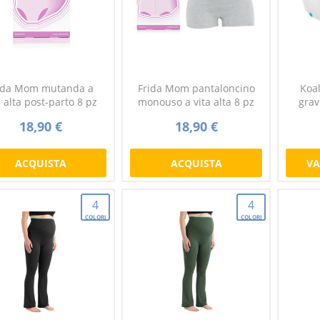
ida Mom mutanda a
Frida Mom pantaloncino
Koal
a alta post-parto 8 pz
monouso a vita alta 8 pz
grav
18,90 €
18,90 €
ACQUISTA
ACQUISTA
VA
4
4
COLORI
COLORI