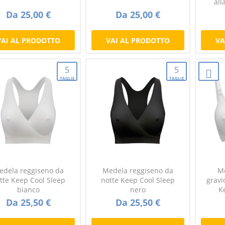
all
Da 25,00 €
Da 25,00 €
VAI AL PRODOTTO
VAI AL PRODOTTO
VA
5
5
TAGLIE
TAGLIE
edela reggiseno da
Medela reggiseno da
Me
tte Keep Cool Sleep
notte Keep Cool Sleep
gravi
bianco
nero
K
Da 25,50 €
Da 25,50 €