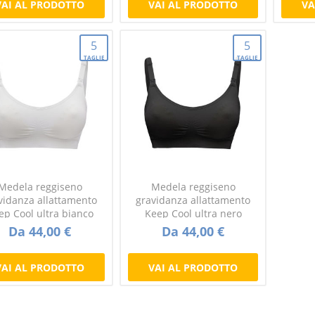
VAI AL PRODOTTO
VAI AL PRODOTTO
VA
5
5
TAGLIE
TAGLIE
Medela reggiseno
Medela reggiseno
vidanza allattamento
gravidanza allattamento
ep Cool ultra bianco
Keep Cool ultra nero
Da 44,00 €
Da 44,00 €
VAI AL PRODOTTO
VAI AL PRODOTTO