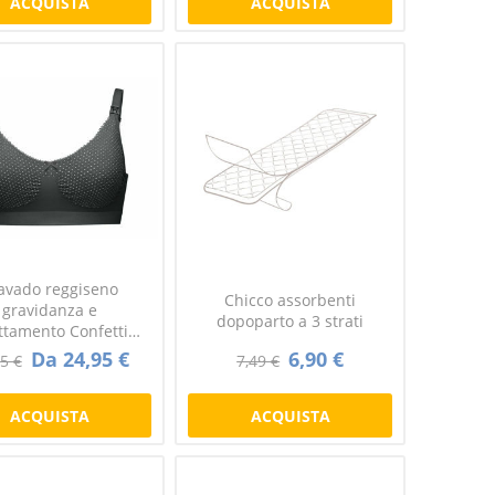
ACQUISTA
ACQUISTA
avado reggiseno
Chicco assorbenti
gravidanza e
dopoparto a 3 strati
attamento Confetti
pois nero
Da 24,95 €
6,90 €
5 €
7,49 €
ACQUISTA
ACQUISTA