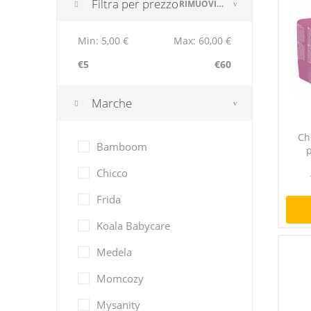
Filtra per prezzo
RIMUOVI IL FILTRO
Min:
5,00 €
Max:
60,00 €
€5
€60
Marche
Ch
Bamboom
p
Chicco
Frida
Koala Babycare
Medela
Momcozy
Mysanity