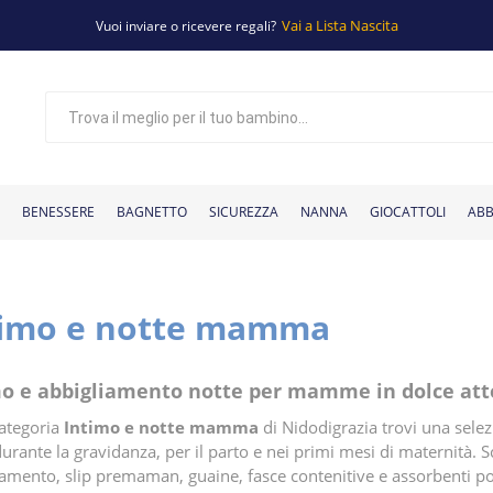
Vai a Lista Nascita
Vuoi inviare o ricevere regali?
BENESSERE
BAGNETTO
SICUREZZA
NANNA
GIOCATTOLI
ABB
timo e notte mamma
 bambini
ccessori per il
Tettarelle e
Giochi per
Basi per seggiolino
Sterilizzatori
Giochi per il
Cassettiere
Giochi
Copri seggiolino
Giocattoli in
Corredino
Adattatori per seg
Tavoli da gioco pe
Materassini
Materassi e
Scarpine
Passeggini classici
Aspiratori nasali
Armadi
Maglie
Baby monitor
Piatti e posate
Pantaloni
Eco detergenti
Passeggini gemellari
Tazze e bicchieri
Box e girelli
Scaldabiberon
Accappatoi
Vestiti
Seggiolini per bici
Elettrodomestici
Aerosol
Marsupi e fasce
Tiralatte
Antizanzare
Bavaglini N
Zaini po
di
passeggino
bagnetto
beccucci
auto
fasciatoio
bagnetto
educativi
biberon
nanna
legno
auto
fasciatoio
neonato
cuscini
bambini
auto
o e abbigliamento notte per mamme in dolce atte
categoria
Intimo e notte mamma
di Nidodigrazia trovi una sele
durante la gravidanza, per il parto e nei primi mesi di maternità. 
tamento, slip premaman, guaine, fasce contenitive e assorbenti pos