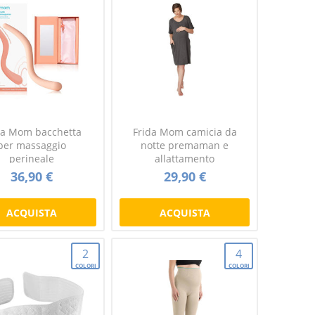
da Mom bacchetta
Frida Mom camicia da
per massaggio
notte premaman e
perineale
allattamento
36,90 €
29,90 €
ACQUISTA
ACQUISTA
2
4
COLORI
COLORI