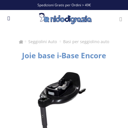
Spedizioni Gratis per Ordini > 49€
Seggiolini Auto
Basi per seggiolino auto
Joie base i-Base Encore