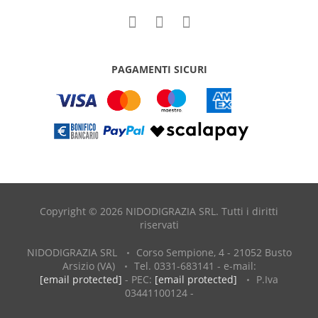
PAGAMENTI SICURI
Copyright © 2026 NIDODIGRAZIA SRL. Tutti i diritti
riservati
NIDODIGRAZIA SRL
Corso Sempione, 4 - 21052 Busto
Arsizio (VA)
Tel. 0331-683141 - e-mail:
[email protected]
- PEC:
[email protected]
P.Iva
03441100124 -