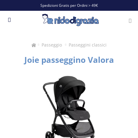
Spedizioni Gratis per Ordini > 49€
Passeggio
Passeggini classici
Joie passeggino Valora