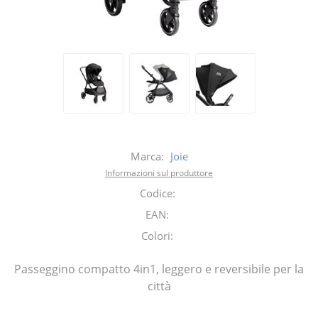
Marca:
Joie
Informazioni sul produttore
Codice:
EAN:
Colori:
Passeggino compatto 4in1, leggero e reversibile per la
città