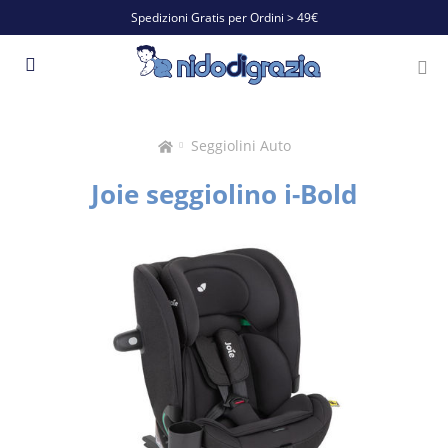
Spedizioni Gratis per Ordini > 49€
Seggiolini Auto
Joie seggiolino i-Bold