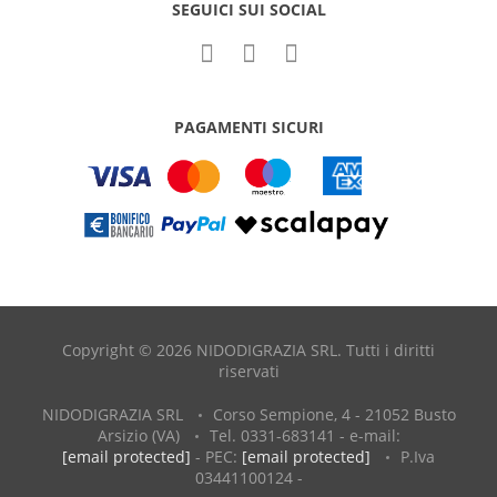
SEGUICI SUI SOCIAL
PAGAMENTI SICURI
Copyright © 2026 NIDODIGRAZIA SRL. Tutti i diritti
riservati
NIDODIGRAZIA SRL
Corso Sempione, 4 - 21052 Busto
Arsizio (VA)
Tel. 0331-683141 - e-mail:
[email protected]
- PEC:
[email protected]
P.Iva
03441100124 -