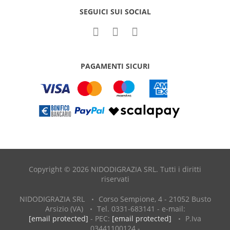
SEGUICI SUI SOCIAL
PAGAMENTI SICURI
Copyright © 2026 NIDODIGRAZIA SRL. Tutti i diritti
riservati
NIDODIGRAZIA SRL
Corso Sempione, 4 - 21052 Busto
Arsizio (VA)
Tel. 0331-683141 - e-mail:
[email protected]
- PEC:
[email protected]
P.Iva
03441100124 -