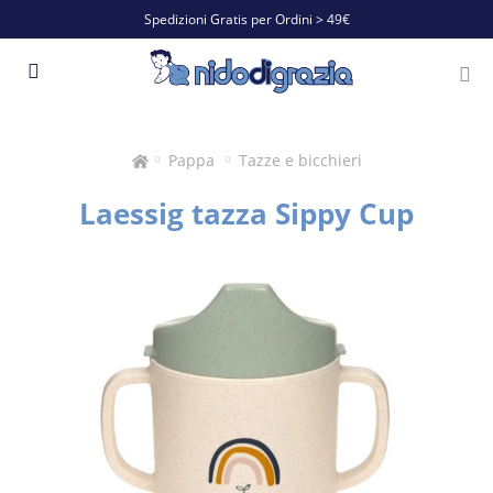
Spedizioni Gratis per Ordini > 49€
Pappa
Tazze e bicchieri
Laessig tazza Sippy Cup