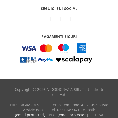
SEGUICI SUI SOCIAL
PAGAMENTI SICURI
Copyright © 2026 NIDODIGRAZIA SRL. Tutti i diritti
riservati
NIDODIGRAZIA SRL
Corso Sempione, 4 - 21052 Busto
Arsizio (VA)
Tel. 0331-683141 - e-mail:
[email protected]
- PEC:
[email protected]
P.Iva