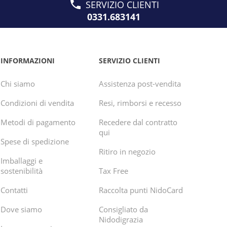
SERVIZIO CLIENTI
0331.683141
INFORMAZIONI
SERVIZIO CLIENTI
Chi siamo
Assistenza post-vendita
Condizioni di vendita
Resi, rimborsi e recesso
Metodi di pagamento
Recedere dal contratto
qui
Spese di spedizione
Ritiro in negozio
Imballaggi e
sostenibilità
Tax Free
Contatti
Raccolta punti NidoCard
Dove siamo
Consigliato da
Nidodigrazia