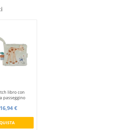
i
utch libro con
da passeggino
16,94 €
QUISTA