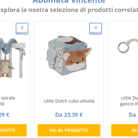
Esplora la nostra selezione di prodotti correlat
4
4
VARIANTI
VARIANTI
 spirale
Little D
Little Dutch cubo attività
ità
gancio 
29 €
Da 23,39 €
Da 
ODOTTO
VAI AL PRODOTTO
AC