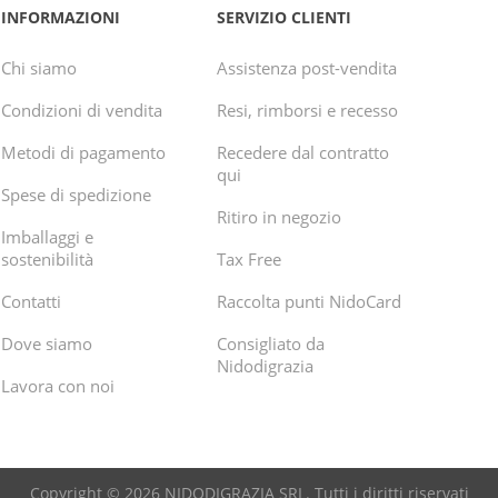
INFORMAZIONI
SERVIZIO CLIENTI
Chi siamo
Assistenza post-vendita
Condizioni di vendita
Resi, rimborsi e recesso
Metodi di pagamento
Recedere dal contratto
qui
Spese di spedizione
Ritiro in negozio
Imballaggi e
sostenibilità
Tax Free
Contatti
Raccolta punti NidoCard
Dove siamo
Consigliato da
Nidodigrazia
Lavora con noi
Copyright © 2026 NIDODIGRAZIA SRL. Tutti i diritti riservati