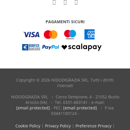
PAGAMENTI SICURI
Copyright © 2026 NIDODIGRAZIA SRL. Tutti i diritti
riservati
NIDODIGRAZIA SRL
Corso Sempione, 4 - 21052 Busto
Arsizio (VA)
Tel. 0331-683141 - e-mail:
[email protected]
- PEC:
[email protected]
P.Iva
03441100124 -
Cookie Policy
|
Privacy Policy
|
Preferenze Privacy
|