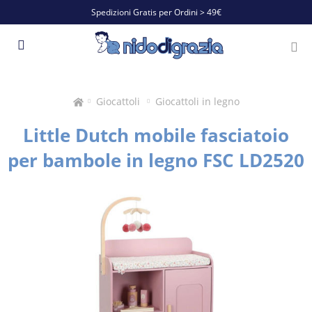
Spedizioni Gratis per Ordini > 49€
Giocattoli
Giocattoli in legno
Little Dutch mobile fasciatoio
per bambole in legno FSC LD2520