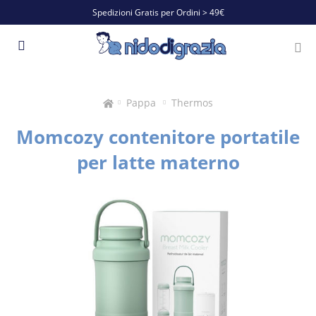
Spedizioni Gratis per Ordini > 49€
Pappa
Thermos
Momcozy contenitore portatile
per latte materno