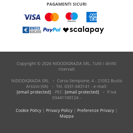
PAGAMENTI SICURI
Copyright © 2026 NIDODIGRAZIA SRL. Tutti i diritti
riservati
NIDODIGRAZIA SRL
Corso Sempione, 4 - 21052 Busto
Arsizio (VA)
Tel. 0331-683141 - e-mail:
[email protected]
- PEC:
[email protected]
P.Iva
03441100124 -
Cookie Policy
|
Privacy Policy
|
Preferenze Privacy
|
Mappa