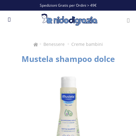
Spedizioni Gratis per Ordini > 49€
Benessere
Creme bambini
Mustela shampoo dolce