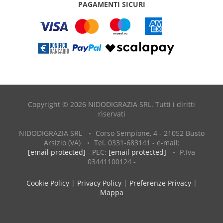
PAGAMENTI SICURI
Copyright © 2026 NIDODIGRAZIA SRL. Tutti i diritti
riservati
NIDODIGRAZIA SRL
Corso Sempione, 4 - 21052 Busto
Arsizio (VA)
Tel. 0331-683141 - e-mail:
[email protected]
- PEC:
[email protected]
P.Iva
03441100124 -
Cookie Policy
|
Privacy Policy
|
Preferenze Privacy
|
Mappa