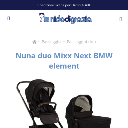
Spedizioni Gratis per Ordini > 49€
Passeggio
Passeggini duo
Nuna duo Mixx Next BMW
element