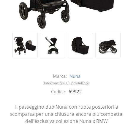
Marca:
Nuna
Informazioni sul produttore
Codice:
69922
Il passeggino duo Nuna con ruote posteriori a
scomparsa per una chiusura ancora più compatta,
dell'esclusiva collezione Nuna x BMW