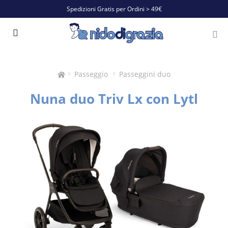
Spedizioni Gratis per Ordini > 49€
Passeggio
Passeggini duo
Nuna duo Triv Lx con Lytl