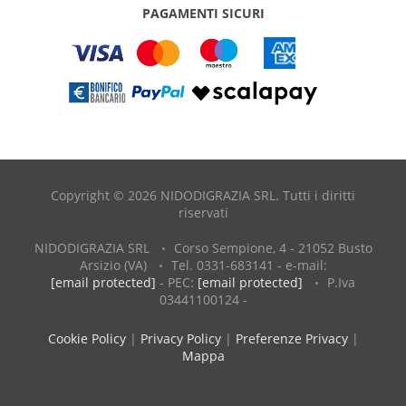
PAGAMENTI SICURI
Copyright © 2026 NIDODIGRAZIA SRL. Tutti i diritti
riservati
NIDODIGRAZIA SRL
Corso Sempione, 4 - 21052 Busto
Arsizio (VA)
Tel. 0331-683141 - e-mail:
[email protected]
- PEC:
[email protected]
P.Iva
03441100124 -
Cookie Policy
|
Privacy Policy
|
Preferenze Privacy
|
Mappa