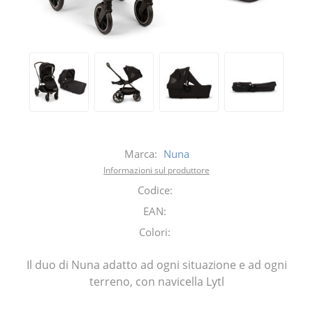
Marca:
Nuna
Informazioni sul produttore
Codice:
EAN:
Colori:
Il duo di Nuna adatto ad ogni situazione e ad ogni
terreno, con navicella Lytl