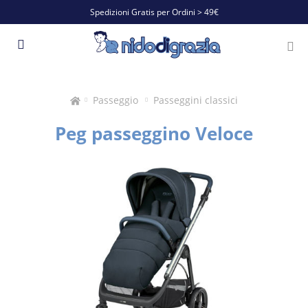
Spedizioni Gratis per Ordini > 49€
Passeggio
Passeggini classici
Peg passeggino Veloce